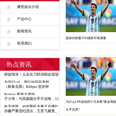
耀世娱乐介绍
产品中心
新闻资讯
固体内部量子纠缠获可靠测量
联系我们
热点资讯
师徒情深！云朵在刀郎演唱会现场
为其打call，用行动回应质疑
（新春见闻）&ldquo;贺岁杯
&rdquo;香港大球场
于小伟：与高圆圆分手不后悔，12
为什么LPR连续四个月未降?黄金周
年无绯闻，40岁娶旺夫妻子后爆红
出手买房?
涉嫌严重违纪违法，王贵飞被查_